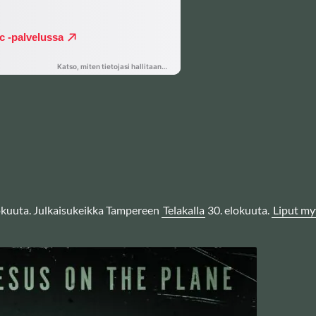
lokuuta. Julkaisukeikka Tampereen
Telakalla
30. elokuuta.
Liput my