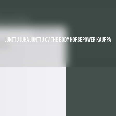
ku ennen albumia.
JUNTTU
JUHA JUNTTU CV
THE BODY
HORSEPOWER
KAUPPA