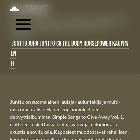
Ohita navigointi
JUNTTU
YELLOWHOUSE
JUNTTU – Yellowhouse. Ensimmäinen single tulevalta
albumilta Simple Songs to Give Away Vol 1. nyt
kaupoissa.
JUNTTU
JUHA JUNTTU CV
THE BODY
HORSEPOWER
KAUPPA
EN
FI
Junttu on suomalainen laulaja-lauluntekijä ja multi-
instrumentalisti. Hänen englanninkielinen
debyyttialbuminsa, Simple Songs to Give Away Vol. 1,
esittelee koskettavaa laulua, vahvoja melodioita ja
akustisia sovituksia. Kappaleet muodostavat rehellisen,
kauniin ja persoonallisen kokonaisuuden, jolla kuulija