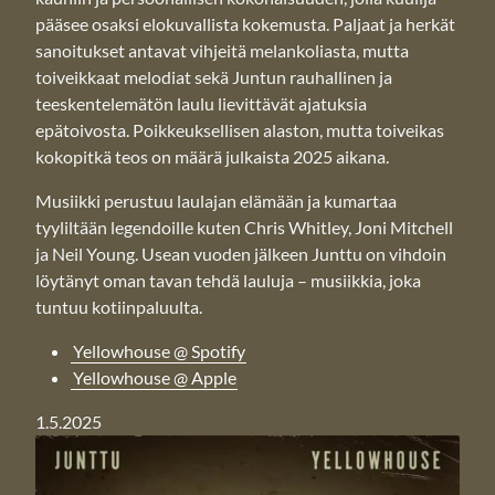
pääsee osaksi elokuvallista kokemusta. Paljaat ja herkät
sanoitukset antavat vihjeitä melankoliasta, mutta
toiveikkaat melodiat sekä Juntun rauhallinen ja
teeskentelemätön laulu lievittävät ajatuksia
epätoivosta. Poikkeuksellisen alaston, mutta toiveikas
kokopitkä teos on määrä julkaista 2025 aikana.
Musiikki perustuu laulajan elämään ja kumartaa
tyyliltään legendoille kuten Chris Whitley, Joni Mitchell
ja Neil Young. Usean vuoden jälkeen Junttu on vihdoin
löytänyt oman tavan tehdä lauluja – musiikkia, joka
tuntuu kotiinpaluulta.
Yellowhouse @ Spotify
Yellowhouse @ Apple
1.5.2025